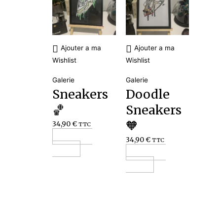
Ajouter a ma
Ajouter a ma
Wishlist
Wishlist
Galerie
Galerie
Sneakers
Doodle
🏀
Sneakers
🧡
34,90
€
TTC
Ajouter au
34,90
€
TTC
panier
Ajouter au
panier