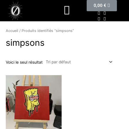
0,00
€
COMMANDE PERSONNALISÉE
Accueil
/ Produits identifiés “simpsons”
simpsons
Voici le seul résultat